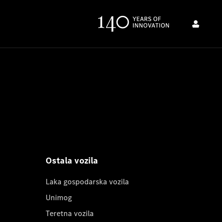
Ostala vozila
Laka gospodarska vozila
Unimog
Teretna vozila