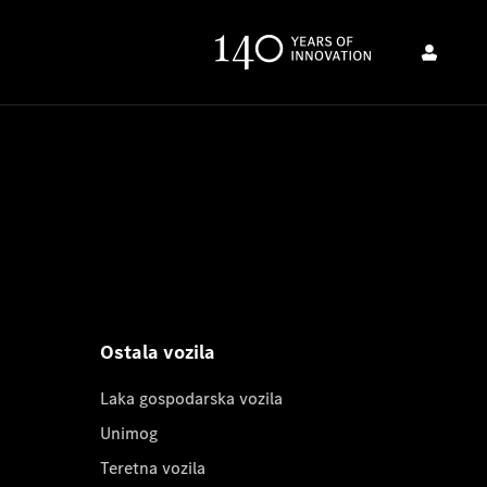
Ostala vozila
Laka gospodarska vozila
Unimog
Teretna vozila