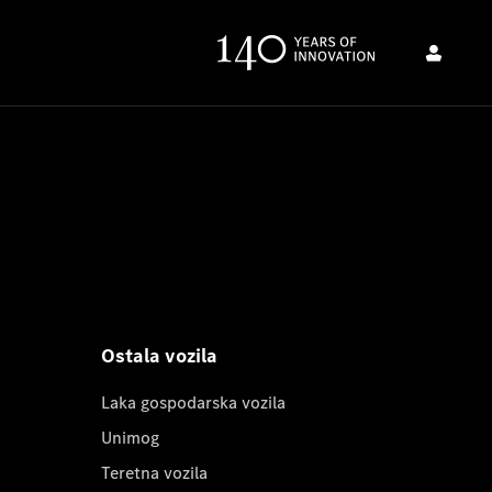
Ostala vozila
Laka gospodarska vozila
Unimog
Teretna vozila