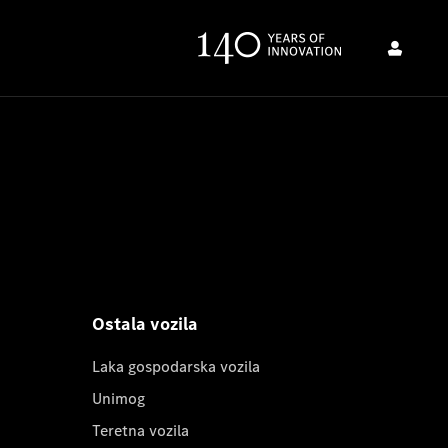
Ostala vozila
Laka gospodarska vozila
Unimog
Teretna vozila