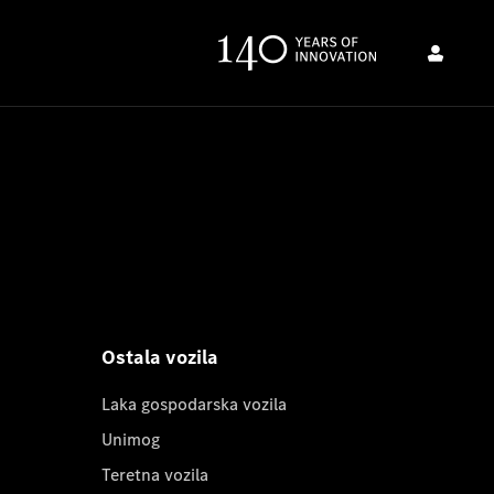
Ostala vozila
Laka gospodarska vozila
Unimog
Teretna vozila