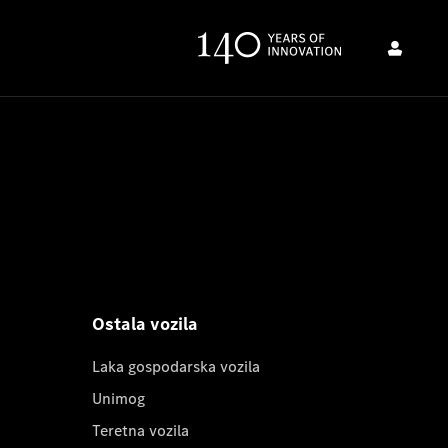
Ostala vozila
Laka gospodarska vozila
Unimog
Teretna vozila