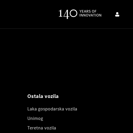
Ostala vozila
Laka gospodarska vozila
Unimog
Teretna vozila