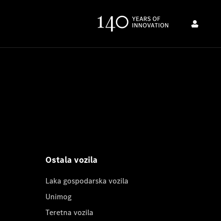
Ostala vozila
Laka gospodarska vozila
Unimog
Teretna vozila