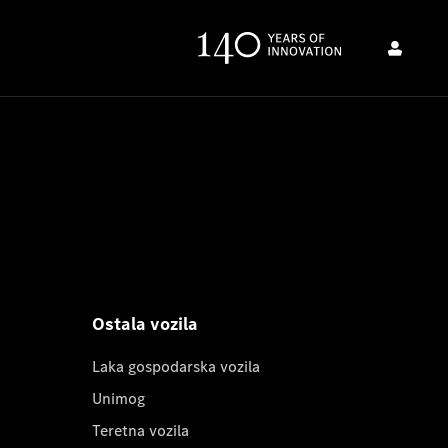
Ostala vozila
Laka gospodarska vozila
Unimog
Teretna vozila