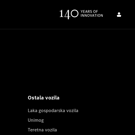
Ostala vozila
Laka gospodarska vozila
Unimog
Teretna vozila