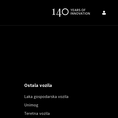
Ostala vozila
Laka gospodarska vozila
Unimog
Teretna vozila