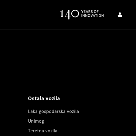
Ostala vozila
Laka gospodarska vozila
Unimog
Teretna vozila