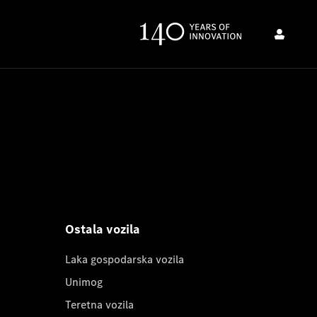
Ostala vozila
Laka gospodarska vozila
Unimog
Teretna vozila