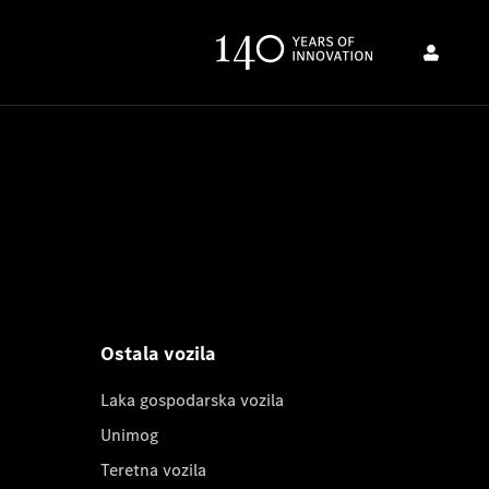
Ostala vozila
Laka gospodarska vozila
Unimog
Teretna vozila