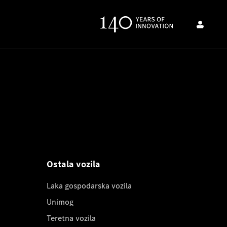
Ostala vozila
Laka gospodarska vozila
Unimog
Teretna vozila