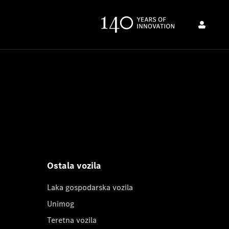
Ostala vozila
Laka gospodarska vozila
Unimog
Teretna vozila