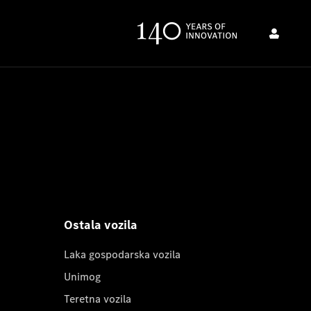
Ostala vozila
Laka gospodarska vozila
Unimog
Teretna vozila