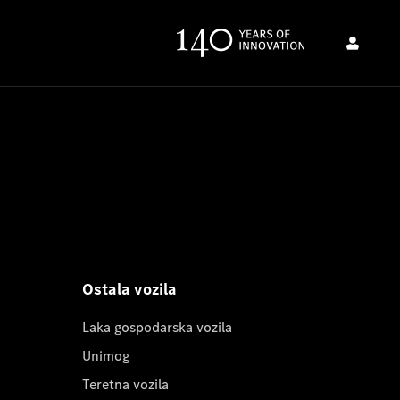
Ostala vozila
Laka gospodarska vozila
Unimog
Teretna vozila