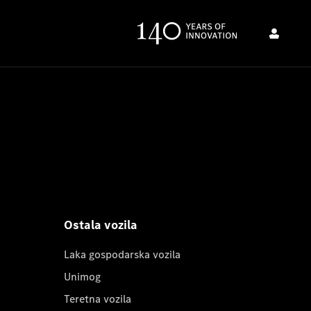
Ostala vozila
Laka gospodarska vozila
Unimog
Teretna vozila