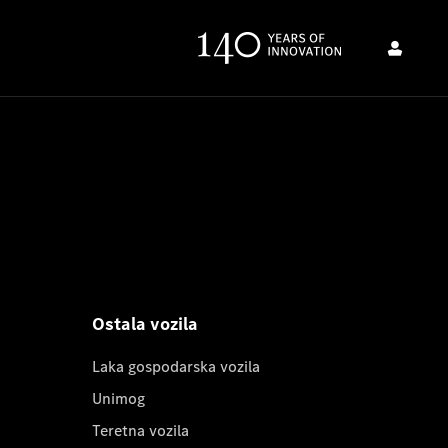
Ostala vozila
Laka gospodarska vozila
Unimog
Teretna vozila