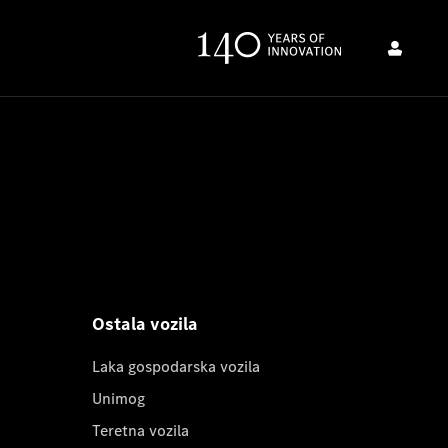
Ostala vozila
Laka gospodarska vozila
Unimog
Teretna vozila