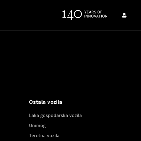
Ostala vozila
Laka gospodarska vozila
Unimog
Teretna vozila