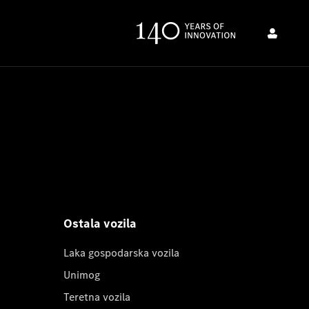
Ostala vozila
Laka gospodarska vozila
Unimog
Teretna vozila