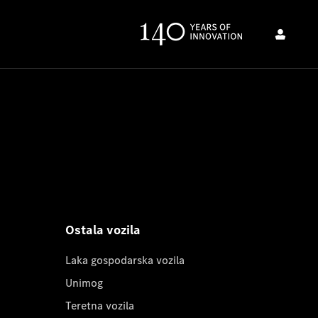
Ostala vozila
Laka gospodarska vozila
Unimog
Teretna vozila