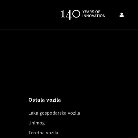
Ostala vozila
Laka gospodarska vozila
Unimog
Teretna vozila