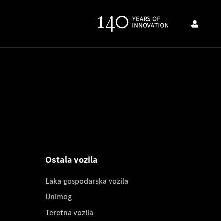
Ostala vozila
Laka gospodarska vozila
Unimog
Teretna vozila