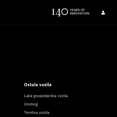
Ostala vozila
Laka gospodarska vozila
Unimog
Teretna vozila