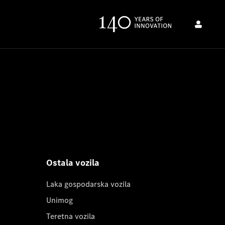
Ostala vozila
Laka gospodarska vozila
Unimog
Teretna vozila