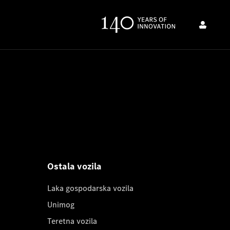
Ostala vozila
Laka gospodarska vozila
Unimog
Teretna vozila