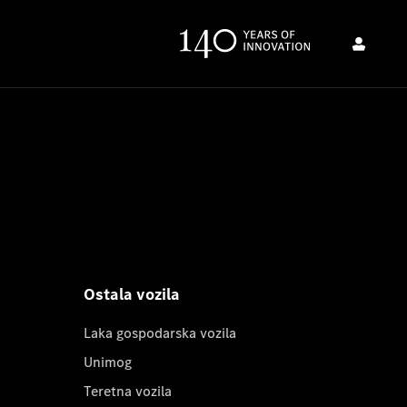
Ostala vozila
Laka gospodarska vozila
Unimog
Teretna vozila