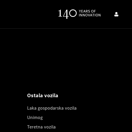
Ostala vozila
Laka gospodarska vozila
Unimog
Teretna vozila