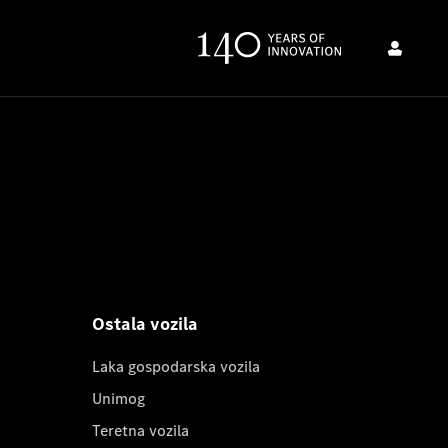
Ostala vozila
Laka gospodarska vozila
Unimog
Teretna vozila