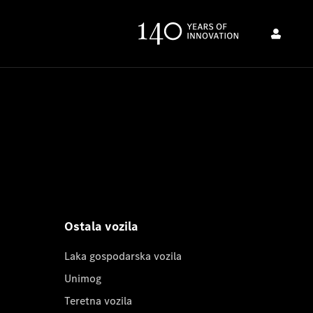
Ostala vozila
Laka gospodarska vozila
Unimog
Teretna vozila