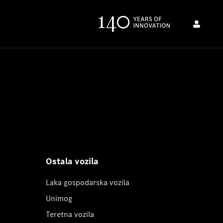
Ostala vozila
Laka gospodarska vozila
Unimog
Teretna vozila