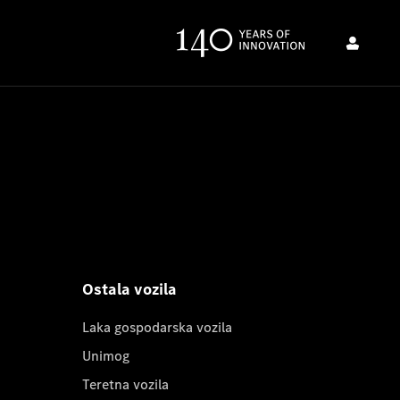
Ostala vozila
Laka gospodarska vozila
Unimog
Teretna vozila