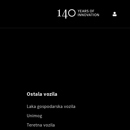
Ostala vozila
Laka gospodarska vozila
Unimog
Teretna vozila