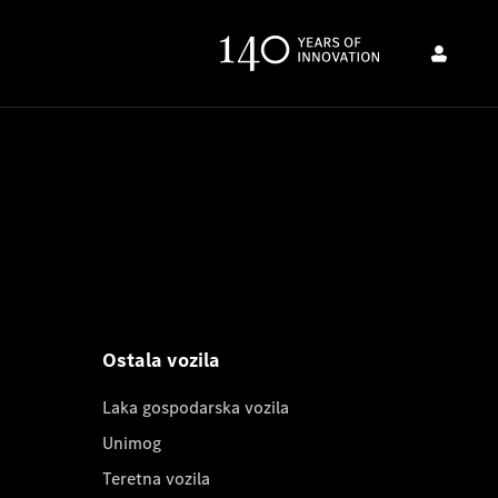
Ostala vozila
Laka gospodarska vozila
Unimog
Teretna vozila