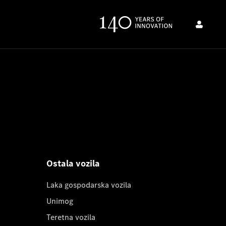
Ostala vozila
Laka gospodarska vozila
Unimog
Teretna vozila