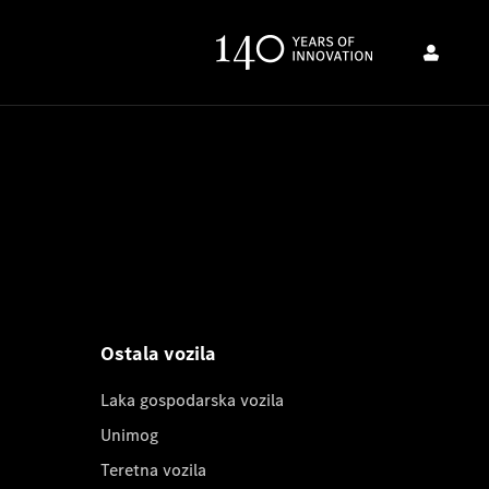
Ostala vozila
Laka gospodarska vozila
Unimog
Teretna vozila