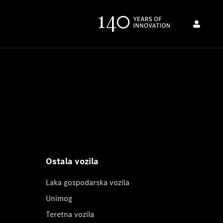
Ostala vozila
Laka gospodarska vozila
Unimog
Teretna vozila