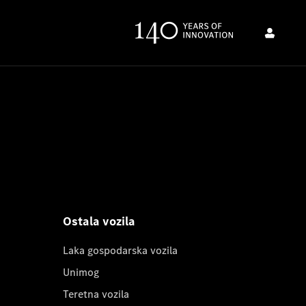
Ostala vozila
Laka gospodarska vozila
Unimog
Teretna vozila