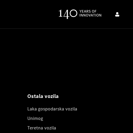
Ostala vozila
Laka gospodarska vozila
Unimog
Teretna vozila