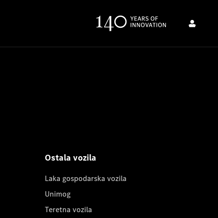
Ostala vozila
Laka gospodarska vozila
Unimog
Teretna vozila