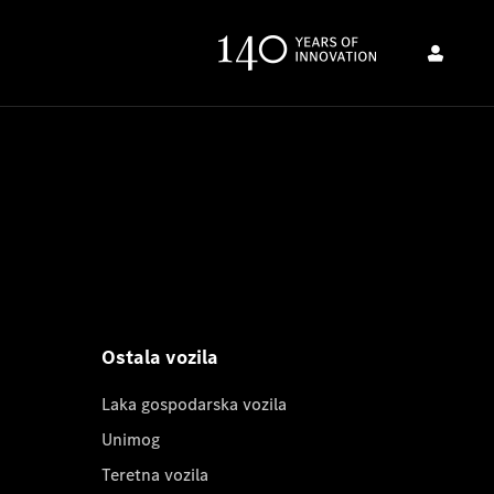
Ostala vozila
Laka gospodarska vozila
Unimog
Teretna vozila