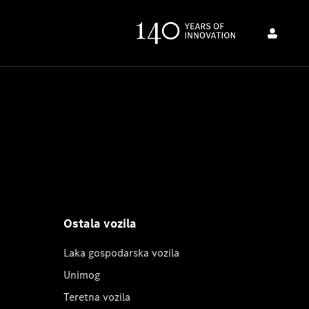
Ostala vozila
Laka gospodarska vozila
Unimog
Teretna vozila