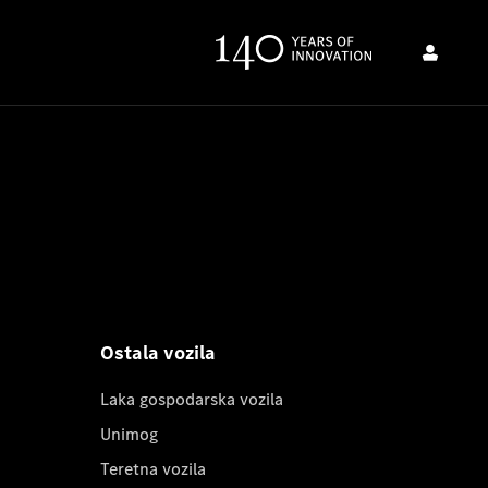
Ostala vozila
Laka gospodarska vozila
Unimog
Teretna vozila