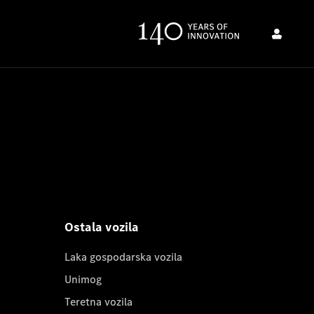
Ostala vozila
Laka gospodarska vozila
Unimog
Teretna vozila