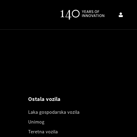
Ostala vozila
Laka gospodarska vozila
Unimog
Teretna vozila