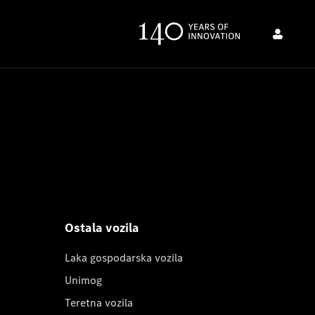
Ostala vozila
Laka gospodarska vozila
Unimog
Teretna vozila