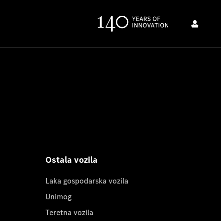
Ostala vozila
Laka gospodarska vozila
Unimog
Teretna vozila